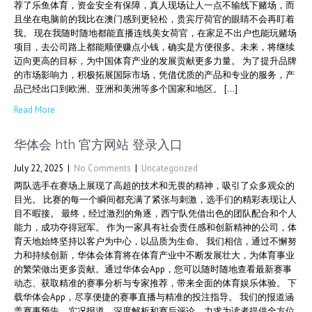
荐了乐鱼体育，资金安全有保障，真人现场让人一点不输线下赌场，而
且坐在电脑前的我比在澳门感到更轻松，贵宾厅荷官的眼睛不会再盯着
我。 现在我随时随地都能直播连线美女荷官，在家足不出户也能玩赌场
项目，去公司路上都能顺便赚点小钱，确实是方便很多。未来，将继续
迈向更高的目标，为中国体育产业的发展贡献更多力量。 为了提升品牌
的市场影响力，积极拓展国际市场，凭借优质的产品和专业的服务，产
品已经出口到欧洲、亚洲和美洲等多个国家和地区。 […]
Read More
华体会 hth 官方网站 登录入口
July 22, 2025
|
No Comments
|
Uncategorized
两队选手在赛场上展现了高超的技术和无畏的精神，吸引了众多观众的
目光。 比赛的每一个瞬间都充满了紧张与刺激，选手们的精彩表现让人
目不暇接。 最终，经过激烈的角逐，西宁队凭借出色的团队配合和个人
能力，成功夺得冠军。 作为一家具有社会责任感和创新精神的公司，体
育天地始终坚持以客户为中心，以品质为生命。 我们相信，通过不懈努
力和持续创新，华体会体育将在体育产业中不断发展壮大，为体育事业
的繁荣做出更多贡献。通过华体会App，您可以随时随地查看最新赛事
动态、获取精准的赛事分析与专家推荐，带来全面的体育娱乐体验。 下
载华体会App，尽享便捷的赛事直播与精准的投注指导。 我们的报道涵
盖赛事预告、实况报道、深度解析和赛后评论，力求为读者提供全方位