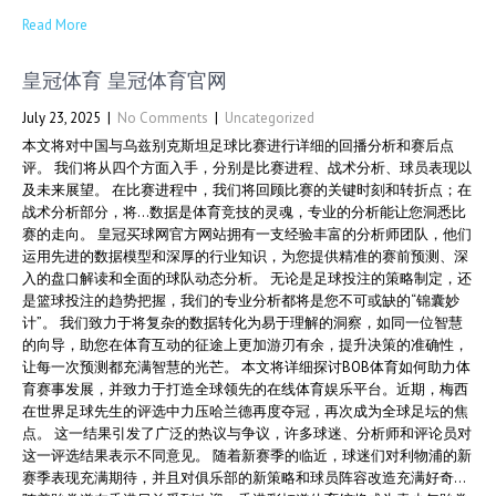
Read More
皇冠体育 皇冠体育官网
July 23, 2025
|
No Comments
|
Uncategorized
本文将对中国与乌兹别克斯坦足球比赛进行详细的回播分析和赛后点
评。 我们将从四个方面入手，分别是比赛进程、战术分析、球员表现以
及未来展望。 在比赛进程中，我们将回顾比赛的关键时刻和转折点；在
战术分析部分，将…数据是体育竞技的灵魂，专业的分析能让您洞悉比
赛的走向。 皇冠买球网官方网站拥有一支经验丰富的分析师团队，他们
运用先进的数据模型和深厚的行业知识，为您提供精准的赛前预测、深
入的盘口解读和全面的球队动态分析。 无论是足球投注的策略制定，还
是篮球投注的趋势把握，我们的专业分析都将是您不可或缺的“锦囊妙
计”。 我们致力于将复杂的数据转化为易于理解的洞察，如同一位智慧
的向导，助您在体育互动的征途上更加游刃有余，提升决策的准确性，
让每一次预测都充满智慧的光芒。 本文将详细探讨BOB体育如何助力体
育赛事发展，并致力于打造全球领先的在线体育娱乐平台。近期，梅西
在世界足球先生的评选中力压哈兰德再度夺冠，再次成为全球足坛的焦
点。 这一结果引发了广泛的热议与争议，许多球迷、分析师和评论员对
这一评选结果表示不同意见。 随着新赛季的临近，球迷们对利物浦的新
赛季表现充满期待，并且对俱乐部的新策略和球员阵容改造充满好奇…