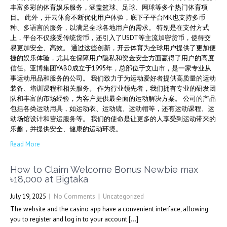
丰富多彩的体育娱乐服务，涵盖篮球、足球、网球等多个热门体育项
目。 此外，开云体育不断优化用户体验，底下子平台MK也支持多币
种、多语言的服务，以满足全球各地用户的需求。 特别是在支付方式
上，平台不仅接受传统货币，还引入了USDT等主流加密货币，使得交
易更加安全、高效。 通过这些创新，开云体育为全球用户提供了更加便
捷的娱乐体验，尤其在保障用户隐私和资金安全方面赢得了用户的高度
信任。亚博集团YABO成立于1995年，总部位于文山市，是一家专业从
事运动用品和服务的公司。 我们致力于为运动爱好者提供高质量的运动
装备、培训课程和相关服务。 作为行业领先者，我们拥有专业的研发团
队和丰富的市场经验，为客户提供最全面的运动解决方案。 公司的产品
包括各类运动用具，如运动衣、运动镜、运动帽等，还有运动课程、运
动场馆设计和营运服务等。 我们的使命是让更多的人享受到运动带来的
乐趣，并提供安全、健康的运动环境。
Read More
How to Claim Welcome Bonus Newbie max
৳18,000 at Bigtaka
July 19, 2025
|
No Comments
|
Uncategorized
The website and the casino app have a convenient interface, allowing
you to register and log in to your account […]