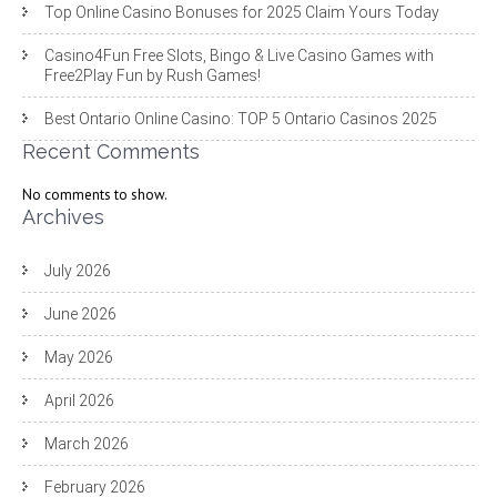
Top Online Casino Bonuses for 2025 Claim Yours Today
Casino4Fun Free Slots, Bingo & Live Casino Games with
Free2Play Fun by Rush Games!
Best Ontario Online Casino: TOP 5 Ontario Casinos 2025
Recent Comments
No comments to show.
Archives
July 2026
June 2026
May 2026
April 2026
March 2026
February 2026