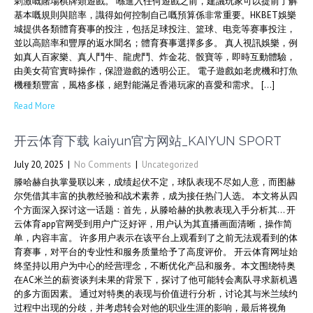
刺激嘅賭場棋牌類遊戲。 喺進入任何遊戲之前，建議玩家可以提前了解
基本嘅規則與賠率，識得如何控制自己嘅預算係非常重要。HKBET娛樂
城提供各類體育賽事的投注，包括足球投注、篮球、电竞等赛事投注，
並以高賠率和豐厚的返水聞名；體育賽事選擇多多。 真人視訊娛樂，例
如真人百家樂、真人鬥牛、龍虎鬥、炸金花、骰寶等，即時互動體驗，
由美女荷官實時操作，保證遊戲的透明公正。 電子遊戲如老虎機和打魚
機種類豐富，風格多樣，絕對能滿足香港玩家的喜愛和需求。 […]
Read More
开云体育下载 kaiyun官方网站_KAIYUN SPORT
July 20, 2025
|
No Comments
|
Uncategorized
滕哈赫自执掌曼联以来，成绩起伏不定，球队表现不尽如人意，而图赫
尔凭借其丰富的执教经验和战术素养，成为接任热门人选。 本文将从四
个方面深入探讨这一话题：首先，从滕哈赫的执教表现入手分析其… 开
云体育app官网受到用户广泛好评，用户认为其直播画面清晰，操作简
单，内容丰富。 许多用户表示在该平台上观看到了之前无法观看到的体
育赛事，对平台的专业性和服务质量给予了高度评价。 开云体育网址始
终坚持以用户为中心的经营理念，不断优化产品和服务。本文围绕特奥
在AC米兰的薪资谈判未果的背景下，探讨了他可能转会离队寻求新机遇
的多方面因素。 通过对特奥的表现与价值进行分析，讨论其与米兰续约
过程中出现的分歧，并考虑转会对他的职业生涯的影响，最后将视角