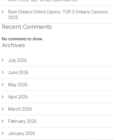
Best Ontario Online Casino: TOP 5 Ontario Casinos
2025
Recent Comments
No comments to show.
Archives
July 2026
June 2026
May 2026
April 2026
March 2026
February 2026
January 2026