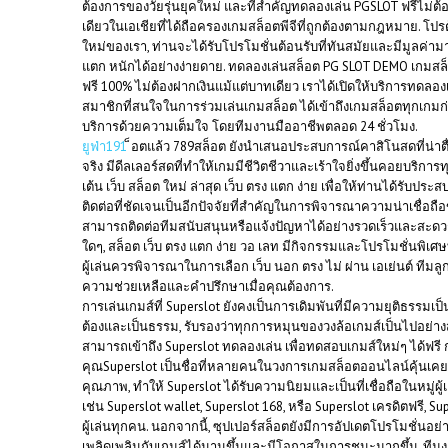
ต้องการของวัยรุ่นยุคใหม่ และที่สำคัญทดลองเล่น PGSLOT ฟรีไม่ต้อ
เดียวในเอเชียที่ได้ถือครองเกมสล็อตพีจีที่ถูกต้องตามกฎหมาย. โปรต้
ใหม่ของเรา, ท่านจะได้รับโปรโมชั่นต้อนรับที่ทันสมัยและมีมูลค่ามาก
แตก หนักได้อย่างง่ายดาย. ทดลองเล่นสล็อต PG SLOT DEMO เกมสล็
ฟรี 100% ไม่ต้องฝากเงินแม้แต่บาทเดียว เราได้เปิดให้บริการทดลองเล
สมาชิกที่สนใจในการร่วมเล่นเกมสล็อต ได้เข้าถึงเกมสล็อตทุกเกม
บริการด้วยความเต็มใจ โดยทีมงานมืออาชีพตลอด 24 ชั่วโมง.
ยูฟ่า191
็อตแล้ว 789สล็อต ยังนำเสนอประสบการณ์คาสิโนสดที่น่าตื่
จริง มีดีลเลอร์สดที่ทำให้เกมมีชีวิตชีวาและเร้าใจยิ่งขึ้นคอยบริก
เต้น เว็บ สล็อต ใหม่ ล่าสุด เว็บ ตรง แตก ง่าย เพื่อให้ท่านได้รับป
ติดต่อที่ชัดเจนเป็นอีกปัจจัยที่สำคัญในการพิจารณาความน่าเชื่อถือข
สามารถติดต่อทีมสนับสนุนหรือแจ้งปัญหาได้อย่างรวดเร็วและสะดวก. 
ใดๆ, สล็อต เว็บ ตรง แตก ง่าย วอ เลท มีกิจกรรมและโปรโมชั่นพิเศษที่ท่
ผู้เล่นควรพิจารณาในการเลือก เว็บ นอก ตรง ไม่ ผ่าน เอเย่นต์ ทีมลูกค
ความช่วยเหลือและคำปรึกษาเมื่อคุณต้องการ.
การเล่นเกมส์ที่ Superslot ยังคงเป็นการเดิมพันที่มีความยุติธรรม
ต้องและเป็นธรรม, รับรองว่าทุกการหมุนของวงล้อเกมส์เป็นไปอย่างส
สามารถเข้าถึง Superslot ทดลองเล่น เพื่อทดสอบเกมส์ใหม่ๆ ได้ฟรี
คุณSuperslot เป็นชื่อที่หลายคนในวงการเกมสล็อตออนไลน์คุ้นเคย
คุณภาพ, ทำให้ Superslot ได้รับความนิยมและเป็นที่เชื่อถือในหมู
เช่น Superslot wallet, Superslot 168, หรือ Superslot เครดิตฟรี,
ผู้เล่นทุกคน. นอกจากนี้, ซุปเปอร์สล็อตยังมีการอัปเดตโปรโมชั่นอย่า
เพลิดเพลินกับเกมส์ได้นานขึ้นและมีโอกาสในการชนะมากขึ้น. ทีมงา