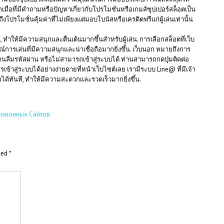
กเมื่อที่มีคำถามหรือปัญหาเกี่ยวกับโปรโมชั่นหรือเกมส์ซุปเปอร์สล็อตเป็น
ปรโมชั่นคุ้มค่าที่ไม่เพียงแต่มอบโบนัสหรือเครดิตฟรีแก่ผู้เล่นเท่านั้น
 ทำให้มีความสนุกและตื่นเต้นมากขึ้นสำหรับผู้เล่น. การเลือกสล็อตที่เว็บ
ณ์การเล่นที่มีความสนุกและน่าเชื่อถือมากยิ่งขึ้น. เว็บนอก หมายถึงการ
านลืมรหัสผ่าน หรือไม่สามารถเข้าสู่ระบบได้ ท่านสามารถกดปุ่มติดต่อ
้าสู่ระบบได้อย่างง่ายดายที่หน้าเว็บไซต์เลย เรามีระบบ Line@ ที่มีเจ้า
ได้ทันที, ทำให้มีความสะดวกและรวดเร็วมากยิ่งขึ้น.
ензионных Сайтов
rked
*