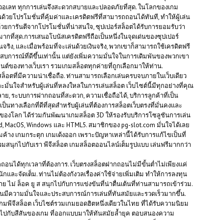
ูวอเลท ทุกการเล่นจึงสะดวกสบายและปลอดภัยที่สุด. ในโลกของเกม
ด้วยโปรโมชั่นที่คุ้มค่าและเครดิตฟรีที่สามารถถอนได้ทันที, ทำให้ผู้เล่น
้วยการันตีจากโปรโมชั่นที่น่าสนใจ, ซุปเปอร์สล็อตได้รับการยอมรับว่า
มากที่สุด.การเสนอโบนัสเครดิตฟรีถือเป็นหนึ่งในจุดเด่นของซุปเปอร์
นจริง, และเมื่อพร้อมที่จะเล่นด้วยเงินจริง, พวกเขาก็สามารถใช้เครดิตฟรี
ีประสบการณ์ที่ดีขึ้นเท่านั้น แต่ยังเพิ่มความมั่นใจในการเดิมพันของพวกเขา
เอเย่นต์ของทางเว็บเรา รวมเกมสล็อตทุกค่ายที่ถูกเลือกมาให้ท่าน.
ล็อตที่มีความน่าเชื่อถือ. ท่านสามารถเลือกเล่นครบจบภายในเว็บเดียว
ละมั่นใจสำหรับผู้เล่นที่หลงใหลในการเล่นสล็อต เว็บไซต์นี้มีทุกอย่างที่คุณ
, ระบบการฝากถอนที่สะดวก, ความเชื่อถือได้, บริการลูกค้าที่เป็น
ป็นทางเลือกที่ดีที่สุดสำหรับผู้เล่นที่ต้องการสล็อตเว็บตรงที่มั่นคงและ
นำของโลก ได้ร่วมกันพัฒนาเกมสล็อต 3D ให้รองรับบริการโซลูชันการเล่น
, MacOS, Windows และ HTML5. สมาชิกของ pg-slot.com มั่นใจได้เลย
มค้าง เกมกระตุก เกมเด้งออก เพราะปัญหาเหล่านี้ได้รับการแก้ไขเป็นที่
่วมสนุกไปกับเรา พีจีสล็อต เกมสล็อตออนไลน์เต็มรูปแบบ เล่นฟรีมากกว่า
ถอนได้ทุกเวลาที่ต้องการ. เว็บตรงสล็อตฝากถอนไม่มีขั้นต่ำไม่เพียงแค่
ะจัดเต็ม. ท่านไม่ต้องกังวลเรื่องค่าใช้จ่ายเพิ่มเติม ทำให้การลงทุน
าย ไม่ ล็อค ยู ส สนุกไปกับการแข่งขันที่น่าตื่นเต้นที่ท่านสามารถเข้าร่วม.
ห้ผู้เล่นมีความมั่นใจและประสบการณ์การเล่นที่ทันสมัยและรวดเร็วมากขึ้น.
บเกมพีจีสล็อต เว็บไซต์รวมเกมยอดฮิตหนึ่งเดียวในไทย ที่ได้รับความนิยม
เพลินไปกับสีสันของเกม ที่ออกแบบมาให้ทันสมัยล้ำยุค ตอบสนองความ