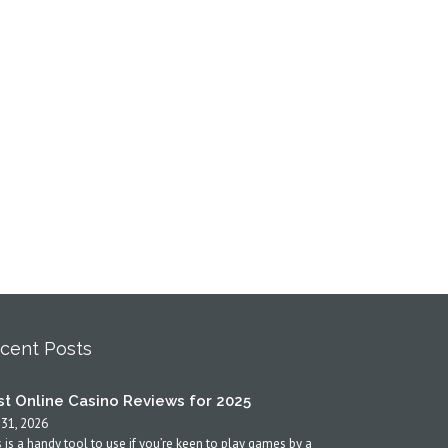
cent Posts
st Online Casino Reviews for 2025
 31, 2026
 is a handy tool to use if you’re keen to play games by a